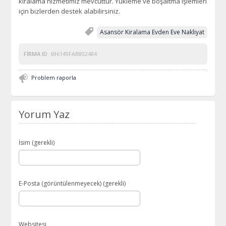
kiralama hizmetimiz mevcuttur. Yükleme ve boşaltma işlemleri
için bizlerden destek alabilirsiniz.
Asansör Kiralama Evden Eve Nakliyat
FIRMA ID:
696149FAB802484
Problem raporla
Yorum Yaz
İsim (gerekli)
E-Posta (görüntülenmeyecek) (gerekli)
Websitesi