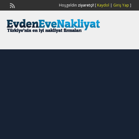
Hoşgeldin
ziyaretçi!
[
Kaydol
|
Giriş Yap
]