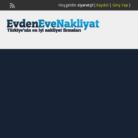
Hoşgeldin
ziyaretçi!
[
Kaydol
|
Giriş Yap
]