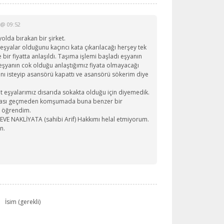
 @ 09:52
olda bırakan bir şirket.
yalar olduğunu kaçıncı kata çıkarılacağı herşey tek
e bir fiyatta anlaşıldı. Taşıma işlemi başladı eşyanın
 eşyanın cok olduğu anlaştığımız fiyata olmayacağı
nı isteyip asansörü kapattı ve asansörü sökerim diye
 eşyalarımız dısarıda sokakta olduğu için diyemedik.
ması geçmeden komşumada buna benzer bir
ı öğrendim.
VE NAKLİYATA (sahibi Arif) Hakkımı helal etmiyorum.
n.
İsim (gerekli)