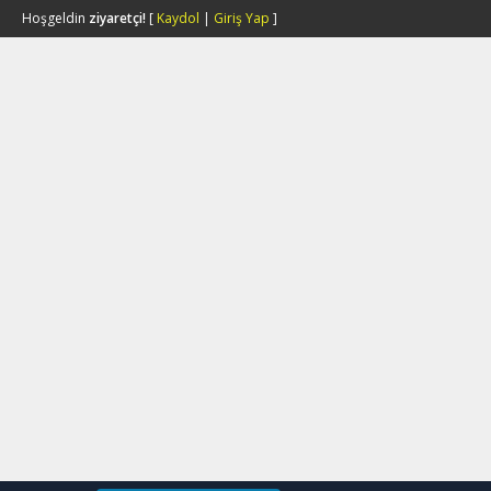
Hoşgeldin
ziyaretçi!
[
Kaydol
|
Giriş Yap
]