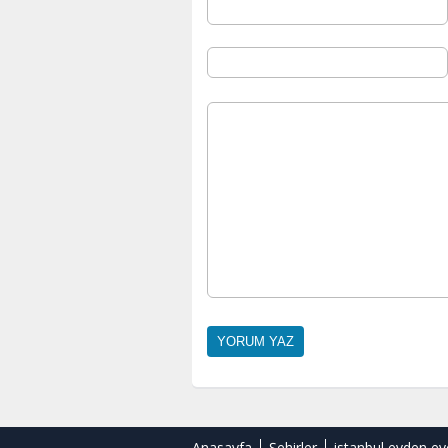
Anasayfa
Şehirler
istanbul evden ev