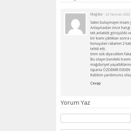
Mağdur
-
22 Haziran 2022
Sakın bulaşmayın insanı y
Anlaşmadan önce hangi eş
tek anlatıldı görüşüldü v
bir kısmı çıktıktan sonra
konuşulan rakamın 2 katı
tehtit etti.
tmm sök diyecektim fakat
Bu olayın bendeki trav
mağduriyet yaşattıkların
Isparta ÖZDEMIR EVDEN E
Rabbim yardımcınız olsu
Cevap
Yorum Yaz