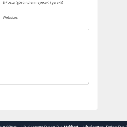
E-Posta (görüntülenmeyecek) (gerekli)
Websitesi
e nakliyat
Uluslararası Evden Eve Nakliyat
Uluslararası Evden Eve 