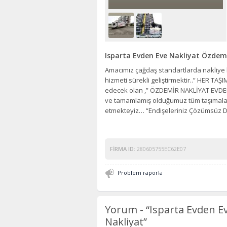
Isparta Evden Eve Nakliyat Özdemi
Amacımız çağdaş standartlarda nakliye
hizmeti sürekli geliştirmektir..” HER T
edecek olan ,” ÖZDEMİR NAKLİYAT EVDEN E
ve tamamlamış olduğumuz tüm taşımalar
etmekteyiz… “Endişeleriniz Çözümsüz D
FIRMA ID:
280605755EC62E07
Problem raporla
Yorum -
“Isparta Evden E
Nakliyat”