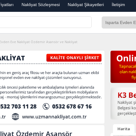
iyatları
Nakliyat Sözleşmesi
Nakliyat Şikayetleri
İletişim
 Evden Eve Nakliyat Özdemir Asansör ve Nakliyat
Harita
liyat Özdemir Asansör