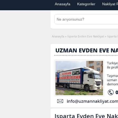
Anasayfa
Kategoriler
Nakliyat F
Anasayfa
»
Isparta Evden Eve Nakliyat
»
Isparta
Isparta Evden Eve Nak