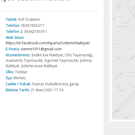
Yetkili:
Arif Özdemir
Telefon:
05357655217
Telefon 2:
05442181011
Web Sitesi:
https://m.facebook.com/IspartaOzdemirNakliyat/
E-Posta:
oemre1011@gmail.com
Hizmetlerimiz:
Evden Eve Nakliyat, Ofis Taşımacılığı,
Asansörlü Taşımacılık, Sigortalı Taşımacılık, Şehiriçi
Nakliyat, Şehirlerarası Nakliyat
Ülke:
Türkiye
İlçe:
Merkez
Cadde / Sokak:
Davraz mahallesi köy garajı
Ekleme Tarihi:
21 Mart 2021 17:19