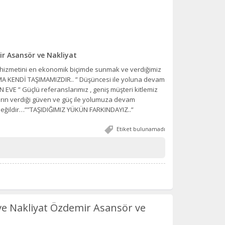
r Asansör ve Nakliyat
 hizmetini en ekonomik biçimde sunmak ve verdiğimiz
AŞIMA KENDİ TAŞIMAMIZDIR.. ” Düşüncesi ile yoluna devam
VE ” Güçlü referanslarımız , geniş müşteri kitlemiz
ın verdiği güven ve güç ile yolumuza devam
eğildir…””TAŞIDIĞIMIZ YÜKÜN FARKINDAYIZ..”
Etiket bulunamadı
ve Nakliyat Özdemir Asansör ve