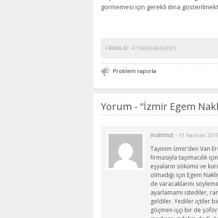
görmemesi için gerekli itina gösterilmekt
FIRMA ID:
475A06B68452085
Problem raporla
Yorum -
“İzmir Egem Nakl
mahmut
-
11 Haziran 201
Tayinim İzmir’den Van Erc
firmasıyla taşımacılık iç
eşyaların sökümü ve kuru
olmadığı için Egem Nakliy
de varacaklarını söylemek 
ayarlamamı istediler, r
geldiler. Yediler içtiler
göçmen işçi bir de şoför