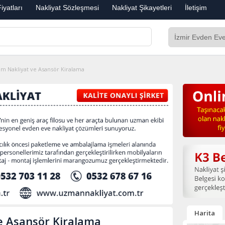
iyatları
Nakliyat Sözleşmesi
Nakliyat Şikayetleri
İletişim
em Nakliyat ve Asansör Kiralama
Harita
e Asansör Kiralama