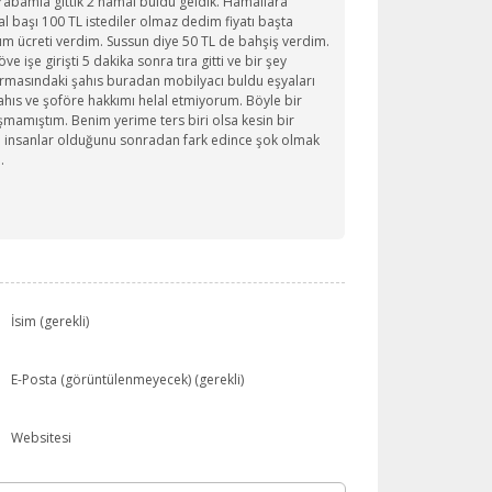
rabamla gittik 2 hamal buldu geldik. Hamallara
mal başı 100 TL istediler olmaz dedim fiyatı başta
m ücreti verdim. Sussun diye 50 TL de bahşiş verdim.
 işe girişti 5 dakika sonra tıra gitti ve bir şey
irmasındaki şahıs buradan mobilyacı buldu eşyaları
hıs ve şoföre hakkımı helal etmiyorum. Böyle bir
laşmamıştım. Benim yerime ters biri olsa kesin bir
ıl insanlar olduğunu sonradan fark edince şok olmak
…
İsim (gerekli)
E-Posta (görüntülenmeyecek) (gerekli)
Websitesi