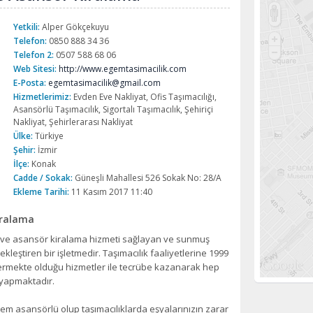
Yetkili:
Alper Gökçekuyu
Telefon:
0850 888 34 36
Telefon 2:
0507 588 68 06
Web Sitesi:
http://www.egemtasimacilik.com
E-Posta:
egemtasimacilik@gmail.com
Hizmetlerimiz:
Evden Eve Nakliyat, Ofis Taşımacılığı,
Asansörlü Taşımacılık, Sigortalı Taşımacılık, Şehiriçi
Nakliyat, Şehirlerarası Nakliyat
Ülke:
Türkiye
Şehir:
İzmir
İlçe:
Konak
Cadde / Sokak:
Güneşli Mahallesi 526 Sokak No: 28/A
Ekleme Tarihi:
11 Kasım 2017 11:40
iralama
ığı ve asansör kiralama hizmeti sağlayan ve sunmuş
çekleştiren bir işletmedir. Taşımacılık faaliyetlerine 1999
östermekte olduğu hizmetler ile tecrübe kazanarak hep
k yapmaktadır.
hem asansörlü olup taşımacılıklarda eşyalarınızın zarar