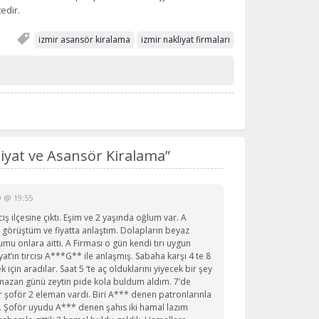
edir.
izmir asansör kiralama
izmir nakliyat firmaları
iyat ve Asansör Kiralama”
9 @ 19:55
iş ilçesine çıktı. Eşim ve 2 yaşında oğlum var. A
in görüştüm ve fiyatta anlaştım. Dolapların beyaz
mu onlara aitti. A Firması o gün kendi tırı uygun
at’ın tırcısı A***G** ile anlaşmış. Sabaha karşı 4 te 8
için aradılar. Saat 5 ‘te aç olduklarını yiyecek bir şey
amazan günü zeytin pide kola buldum aldım. 7’de
 bir şoför 2 eleman vardı. Biri A*** denen patronlarınla
. Şoför uyudu A*** denen şahıs iki hamal lazım