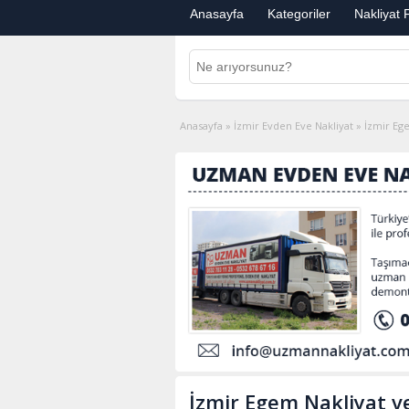
Anasayfa
Kategoriler
Nakliyat F
Anasayfa
»
İzmir Evden Eve Nakliyat
»
İzmir Eg
İzmir Egem Nakliyat v