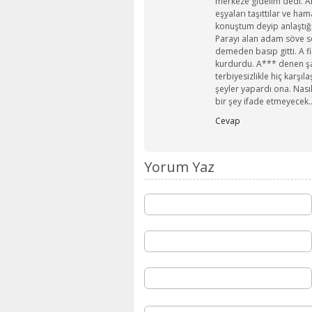
merkeze gidelim dedi. A
eşyaları taşıttılar ve ha
konuştum deyip anlaştığı
Parayı alan adam söve söve
demeden basıp gitti. A f
kurdurdu. A*** denen şa
terbiyesizlikle hiç karşı
şeyler yapardı ona. Nas
bir şey ifade etmeyecek
Cevap
Yorum Yaz