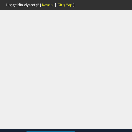
Hoşgeldin
ziyaretçi!
[
Kaydol
|
Giriş Yap
]