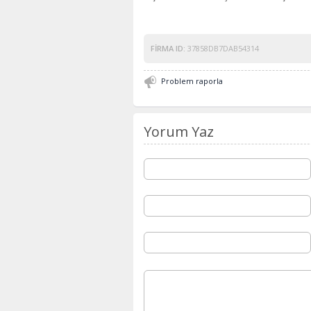
FIRMA ID:
37858DB7DAB54314
Problem raporla
Yorum Yaz