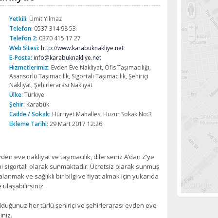
Yetkili:
Ümit Yılmaz
Telefon:
0537 314 98 53
Telefon 2:
0370 415 17 27
Web Sitesi:
http://www.karabuknakliye.net
E-Posta:
info@karabuknakliye.net
Hizmetlerimiz:
Evden Eve Nakliyat, Ofis Taşımacılığı,
Asansörlü Taşımacılık, Sigortalı Taşımacılık, Şehiriçi
Nakliyat, Şehirlerarası Nakliyat
Ülke:
Türkiye
Şehir:
Karabük
Cadde / Sokak:
Hürriyet Mahallesi Huzur Sokak No:3
Ekleme Tarihi:
29 Mart 2017 12:26
n eve nakliyat ve taşımacılık, dilerseniz A’dan Z’ye
ni sigortalı olarak sunmaktadır. Ücretsiz olarak sunmuş
nmak ve sağlıklı bir bilgi ve fiyat almak için yukarıda
ulaşabilirsiniz.
duğunuz her türlü şehiriçi ve şehirlerarası evden eve
iniz.