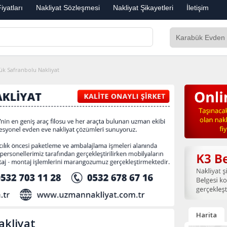
iyatları
Nakliyat Sözleşmesi
Nakliyat Şikayetleri
İletişim
ük Safranbolu Nakliyat
Harita
akliyat