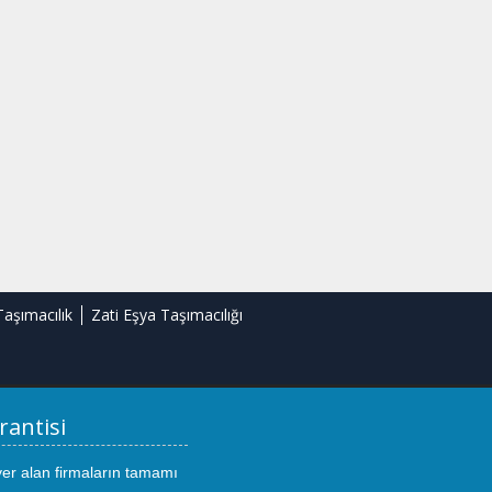
Taşımacılık
Zati Eşya Taşımacılığı
rantisi
yer alan firmaların tamamı