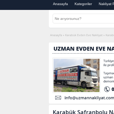
Anasayfa
Kategoriler
Nakliyat F
Anasayfa
»
Karabük Evden Eve Nakliyat
»
Karab
Karabük Safranbolu N