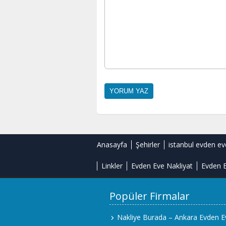
Anasayfa
Şehirler
istanbul evden ev
Linkler
Evden Eve Nakliyat
Evden E
Popüler Firmalar
Nakliye Burada – Ankara Evden E