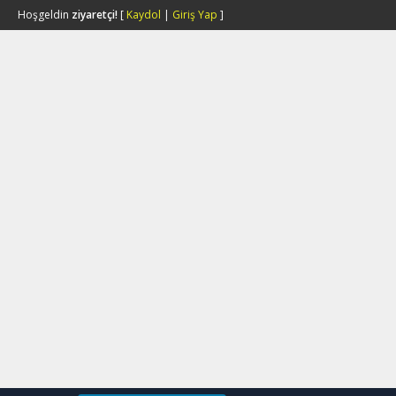
Hoşgeldin
ziyaretçi!
[
Kaydol
|
Giriş Yap
]