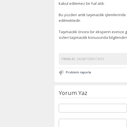
kabul edilemez bir hal aldı.
Bu yüzden artık taşımacılık işlemlerinde
edilmektedir.
Taşımacılık öncesi bir eksperin evinize g
sizleri taşımacılık konusunda bilgilendirm
FIRMA ID:
34258F72081C5FE3
Problem raporla
Yorum Yaz