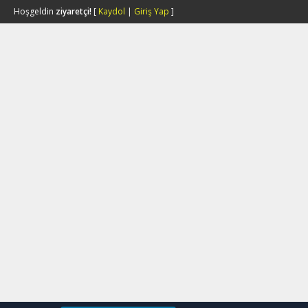
Hoşgeldin
ziyaretçi!
[
Kaydol
|
Giriş Yap
]