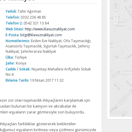
Yetkili:
Tahir Ağırman
Telefon:
0332 236 48 85
Telefon 2:
0542 321 13 84
Web Sitesi:
http://www.klavuznakliyat.com
E-Posta:
bilgi@klavuznakliyat.com
Hizmetlerimiz:
Evden Eve Nakliyat, Ofis Taşımacılığı,
Asansörlü Taşımacılık, Sigortalı Taşımacılık, Şehiriçi
Nakliyat, Şehirlerarası Nakliyat
Ülke:
Türkiye
Şehir:
Konya
Cadde / Sokak:
Nişantaşı Mahallesi Arifçelebi Sokak
No:4
Ekleme Tarihi:
19 Nisan 2017 11:32
zın zor olan taşımacılık ihtiyaçlarını karşılamak için
asadan bulunan bir kamyon ve akrabalar ile
lemleri eşyaların zarar görmesiyle son buluyordu.
 ihtiyaçları farklılıklar göstererek beklentiler
 olduğumuz eşyaların kırılması veya çizilmesi günümüzde