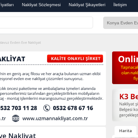
iyatları
Nakliyat Sözleşmesi
Nakliyat Şikayetleri
İletişim
ılavuz Evden Eve Nakliyat
Harita
ve Nakliyat