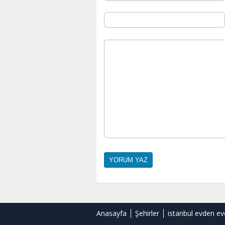
Anasayfa
Şehirler
istanbul evden ev