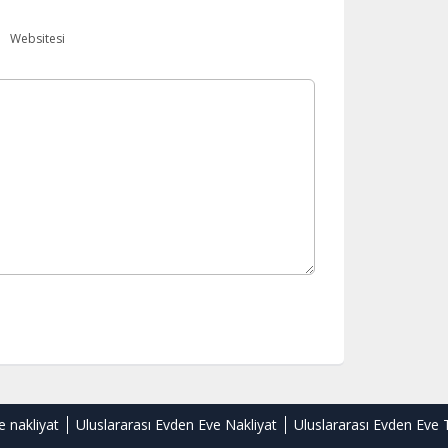
Websitesi
e nakliyat
Uluslararası Evden Eve Nakliyat
Uluslararası Evden Eve 