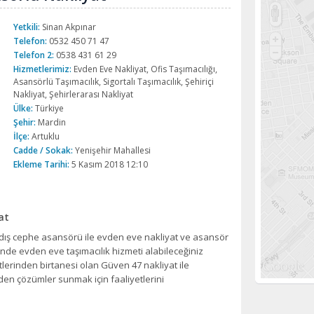
Yetkili:
Sinan Akpınar
Telefon:
0532 450 71 47
Telefon 2:
0538 431 61 29
Hizmetlerimiz:
Evden Eve Nakliyat, Ofis Taşımacılığı,
Asansörlü Taşımacılık, Sigortalı Taşımacılık, Şehiriçi
Nakliyat, Şehirlerarası Nakliyat
Ülke:
Türkiye
Şehir:
Mardin
İlçe:
Artuklu
Cadde / Sokak:
Yenişehir Mahallesi
Ekleme Tarihi:
5 Kasım 2018 12:10
at
dış cephe asansörü ile evden eve nakliyat ve asansör
inde evden eve taşımacılık hizmeti alabileceğiniz
lerinden birtanesi olan Güven 47 nakliyat ile
en çözümler sunmak için faaliyetlerini