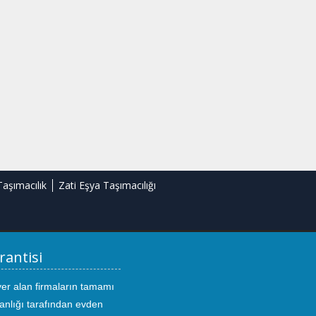
Taşımacılık
Zati Eşya Taşımacılığı
rantisi
yer alan firmaların tamamı
anlığı tarafından evden