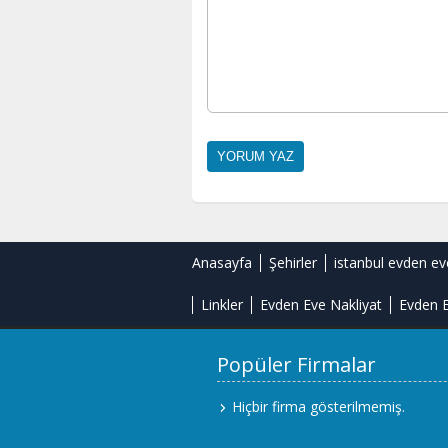
Anasayfa
Şehirler
istanbul evden ev
Linkler
Evden Eve Nakliyat
Evden E
Popüler Firmalar
Hiçbir firma gösterilmemiş.