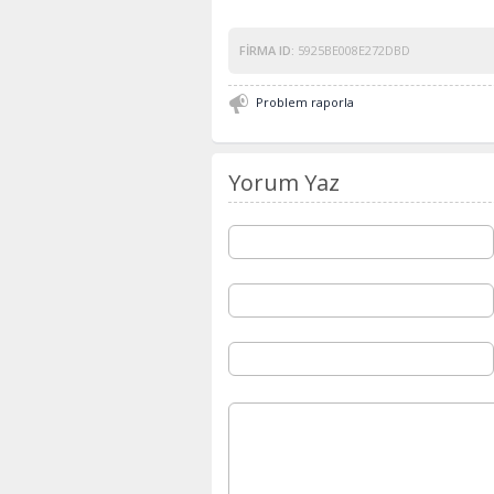
FIRMA ID:
5925BE008E272DBD
Problem raporla
Yorum Yaz