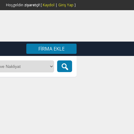
Hoşgeldin
ziyaretçi!
[
Kaydol
|
Giriş Yap
]
FIRMA EKLE