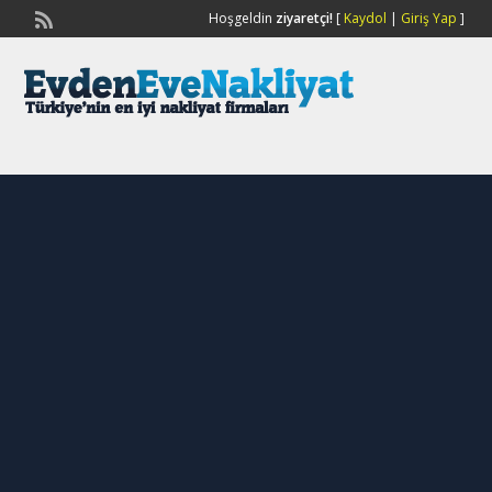
Hoşgeldin
ziyaretçi!
[
Kaydol
|
Giriş Yap
]