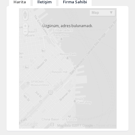
Harita
İletişim
Firma Sahibi
Üzgünüm, adres bulunamadı.