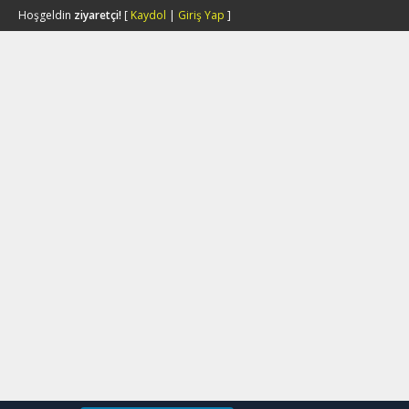
Hoşgeldin
ziyaretçi!
[
Kaydol
|
Giriş Yap
]