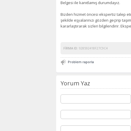
Belgesi ile kanıtlamış durumdayız.
Bizden hizmet öncesi ekspertiz talep et
şekilde eşyalarınızı gözden geçirip taşım
kararlaştırarak sizleri bilgilendirir. Ek
FIRMA ID:
928592418F27C9C4
Problem raporla
Yorum Yaz