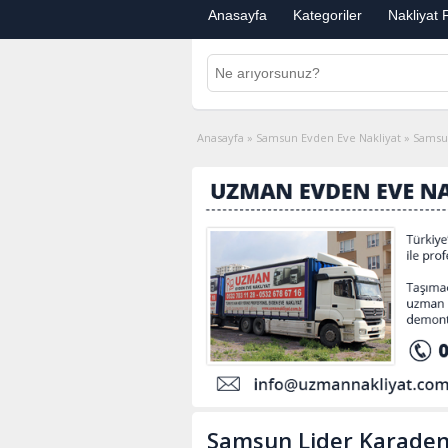
Anasayfa
Kategoriler
Nakliyat F
Anasayfa
»
Samsun Evden Eve Nakliyat
»
Samsun
Samsun Lider Karaden