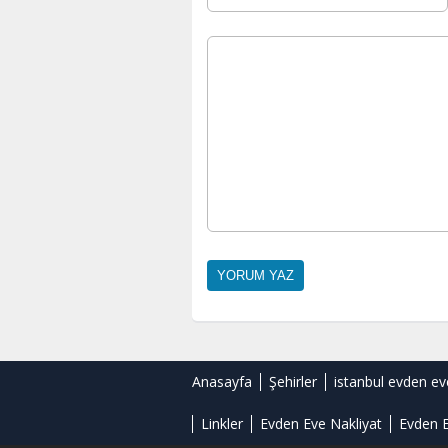
Anasayfa
Şehirler
istanbul evden ev
Linkler
Evden Eve Nakliyat
Evden E