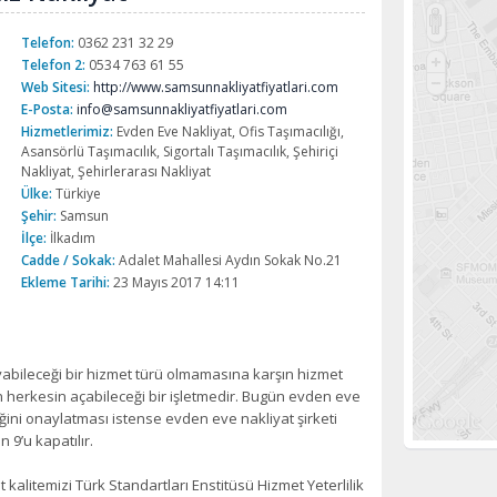
Telefon:
0362 231 32 29
Telefon 2:
0534 763 61 55
Web Sitesi:
http://www.samsunnakliyatfiyatlari.com
E-Posta:
info@samsunnakliyatfiyatlari.com
Hizmetlerimiz:
Evden Eve Nakliyat, Ofis Taşımacılığı,
Asansörlü Taşımacılık, Sigortalı Taşımacılık, Şehiriçi
Nakliyat, Şehirlerarası Nakliyat
Ülke:
Türkiye
Şehir:
Samsun
İlçe:
İlkadım
Cadde / Sokak:
Adalet Mahallesi Aydın Sokak No.21
Ekleme Tarihi:
23 Mayıs 2017 14:11
ayabileceği bir hizmet türü olmamasına karşın hizmet
 herkesin açabileceği bir işletmedir. Bugün evden eve
liğini onaylatması istense evden eve nakliyat şirketi
 9’u kapatılır.
alitemizi Türk Standartları Enstitüsü Hizmet Yeterlilik