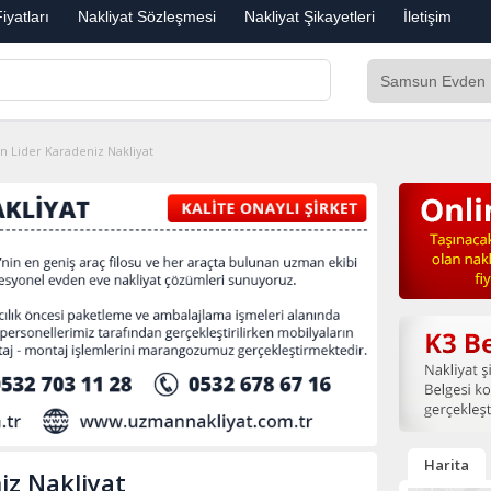
iyatları
Nakliyat Sözleşmesi
Nakliyat Şikayetleri
İletişim
 Lider Karadeniz Nakliyat
Harita
iz Nakliyat