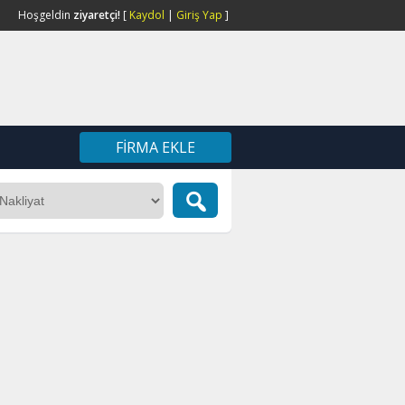
Hoşgeldin
ziyaretçi!
[
Kaydol
|
Giriş Yap
]
FIRMA EKLE