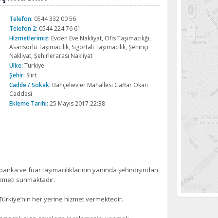
Telefon:
0544 332 00 56
Telefon 2:
0544 224 76 61
Hizmetlerimiz:
Evden Eve Nakliyat, Ofis Taşımacılığı,
Asansörlü Taşımacılık, Sigortalı Taşımacılık, Şehiriçi
Nakliyat, Şehirlerarası Nakliyat
Ülke:
Türkiye
Şehir:
Siirt
Cadde / Sokak:
Bahçelievler Mahallesi Gaffar Okan
Caddesi
Ekleme Tarihi:
25 Mayıs 2017 22:38
, banka ve fuar taşımacılıklarının yanında şehirdışından
izmeti sunmaktadır.
p Türkiye’nin her yerine hizmet vermektedir.