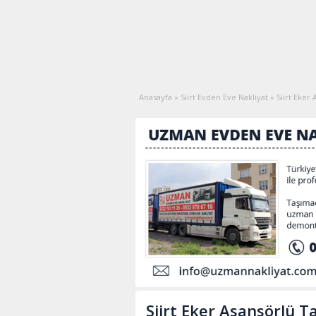
Anasayfa
»
Siirt Evden Eve Nakliyat
»
Siirt Eker
Siirt Eker Asansörlü T