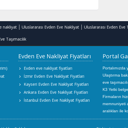
e nakliyat
Uluslararası Evden Eve Nakliyat
Uluslararası Evden Eve 
ve Taşımacılık
Evden Eve Nakliyat Fiyatları
Portal Ga
rim)
Evden eve nakliyat fiyatları
Portalımızda 
Ulaştırma bak
yat
İzmir Evden Eve Nakliyat Fiyatları
eve taşımacıl
Kayseri Evden Eve Nakliyat Fiyatları
K3 Yetki belge
Ankara Evden Eve Nakliyat Fiyatları
Firmaların hiz
İstanbul Evden Eve Nakliyat Fiyatları
memnuniyeti an
aralıkları ile 