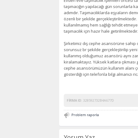
Evden eve taşımacılık işlemleri öncesi 
taşımacığın yapılacağı gün sorunlarla 
adımdır. Taşımacılıklarda eşyaların d
özenli bir şekilde gerçekleştirilmektedi
kullanılmamış hem sağlığı tehdit etme
taşımacılık için hazır hale getirilmektedir
Şirketimiz dış cephe asansörüne sahip ol
sorunsuz br şekilde gerçekleştirilip yeni
kullanmış olduğumuz asansörü aynı zama
kiralamaktayız. Yüksek katlara çıkması g
cephe asansörümüzün kullanım alanı çok
gösterdiği için telefonla bilgi almanızı ri
FIRMA ID:
328592732B4A677D
Problem raporla
Yorum Yaz