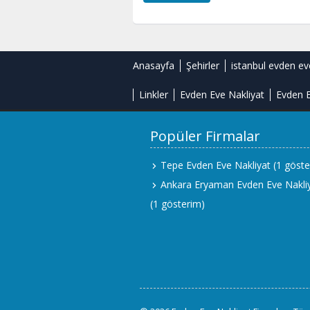
Anasayfa
Şehirler
istanbul evden ev
Linkler
Evden Eve Nakliyat
Evden E
Popüler Firmalar
Tepe Evden Eve Nakliyat
(1 göste
Ankara Eryaman Evden Eve Nakli
(1 gösterim)