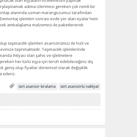
taşınacak olan eşyaların incelemesini yapmak
karşılaşmamak adıma izlenmesi gereken çok nemli bir
emontajı alanında uzman marangozumuz tarafından
r. Demontaj işlemleri sonrası evde yer alan eyalar hem
yecek ambalajlama malzemesi ile paketlenerek
.
up taşımacılık işlemleri asansörümüz ile hızlı ve
 evinize taşınmaktadır. Taşımacılık işlemlerinde
nda ihtiyacı olan şahıs ve işletmelere
ereken her türlü eşya için tercih edebileceğiniz dış
 geniş olup fiyatlar dönemsel olarak değişiklik
ca ederiz.
siirt asansör kiralama
siirt asansörlü nakliyat