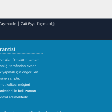
Taşımacılık
Zati Eşya Taşımacılığı
rantisi
yer alan firmaların tamamı
anlığı tarafından evden
ık yapmak için öngörülen
sine sahiptir.
met kalitesi müşteri
ketleri ile belli zaman
kontrol edilmektedir.