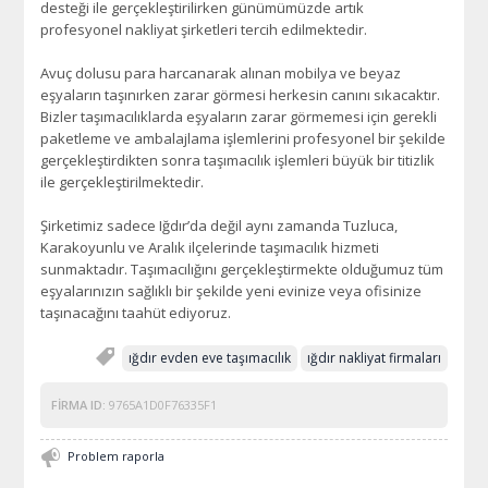
desteği ile gerçekleştirilirken günümümüzde artık
profesyonel nakliyat şirketleri tercih edilmektedir.
Avuç dolusu para harcanarak alınan mobilya ve beyaz
eşyaların taşınırken zarar görmesi herkesin canını sıkacaktır.
Bizler taşımacılıklarda eşyaların zarar görmemesi için gerekli
paketleme ve ambalajlama işlemlerini profesyonel bir şekilde
gerçekleştirdikten sonra taşımacılık işlemleri büyük bir titizlik
ile gerçekleştirilmektedir.
Şirketimiz sadece Iğdır’da değil aynı zamanda Tuzluca,
Karakoyunlu ve Aralık ilçelerinde taşımacılık hizmeti
sunmaktadır. Taşımacılığını gerçekleştirmekte olduğumuz tüm
eşyalarınızın sağlıklı bir şekilde yeni evinize veya ofisinize
taşınacağını taahüt ediyoruz.
ığdır evden eve taşımacılık
ığdır nakliyat firmaları
FIRMA ID:
9765A1D0F76335F1
Problem raporla