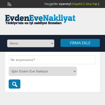
Hoşgeldin
ziyaretçi!
[
Kaydol
|
Giriş Yap
]
FIRMA EKLE