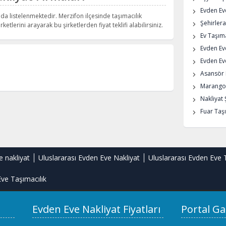
Evden Eve
ıda listelenmektedir. Merzifon ilçesinde taşımacılık
Şehirlera
rketlerini arayarak bu şirketlerden fiyat teklifi alabilirsiniz.
Ev Taşıma
Evden Ev
Evden Eve
Asansör K
Marangoz
Nakliyat 
Fuar Taşı
e nakliyat
Uluslararası Evden Eve Nakliyat
Uluslararası Evden Eve 
ve Taşımacılık
Evden Eve Nakliyat Fiyatları
Portal Ga