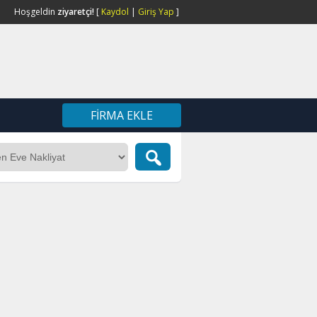
Hoşgeldin
ziyaretçi!
[
Kaydol
|
Giriş Yap
]
FIRMA EKLE