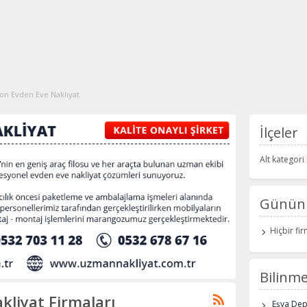
on Evden Eve Nakliyat
İlçeler
Alt kategor
Günün 
Hiçbir fi
Bilinme
kliyat Firmaları
Eşya De