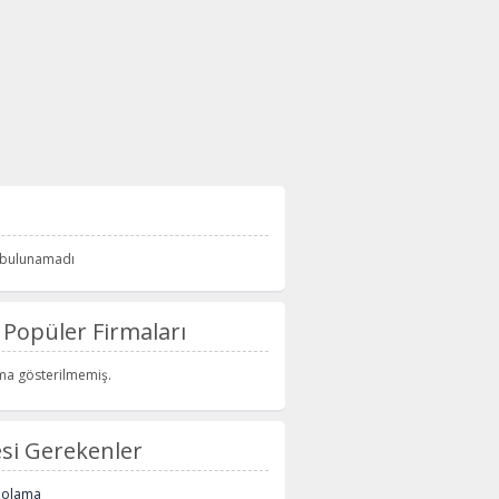
i bulunamadı
Popüler Firmaları
rma gösterilmemiş.
si Gerekenler
polama