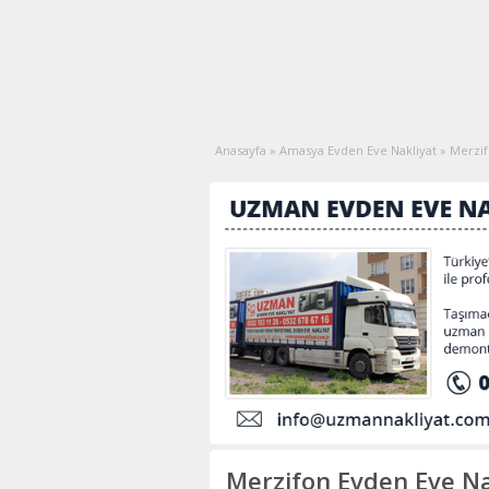
Anasayfa
»
Amasya Evden Eve Nakliyat
»
Merzif
Merzifon Evden Eve Na