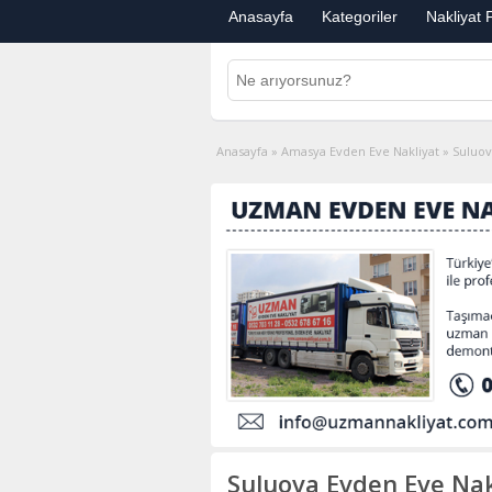
Anasayfa
Kategoriler
Nakliyat F
Anasayfa
»
Amasya Evden Eve Nakliyat
»
Suluov
Suluova Evden Eve Nak