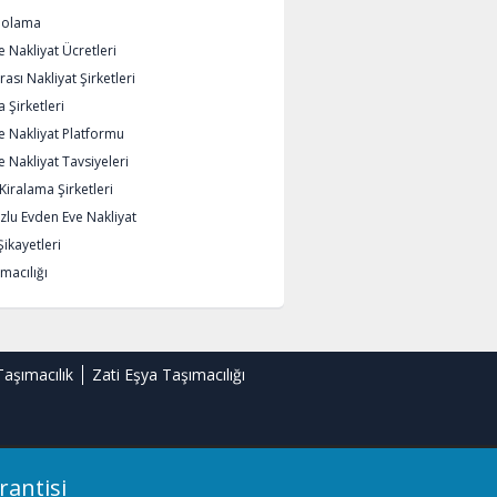
polama
 Nakliyat Ücretleri
rası Nakliyat Şirketleri
 Şirketleri
e Nakliyat Platformu
 Nakliyat Tavsiyeleri
iralama Şirketleri
lu Evden Eve Nakliyat
Şikayetleri
macılığı
Taşımacılık
Zati Eşya Taşımacılığı
rantisi