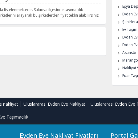
Eşya De
da listelenmektedir. Suluova ilçesinde taşımacılık
Evden Eve
rketlerini arayarak bu şirketlerden fiyat teklifi alabilirsiniz.
Şehirlera
Ev Taşıma
Evden Ev
Evden Eve
Asansör K
Marangoz
Nakliyat 
Fuar Taşı
e nakliyat
Uluslararası Evden Eve Nakliyat
Uluslararası Evden Eve 
ve Taşımacılık
Evden Eve Nakliyat Fiyatları
Portal Ga