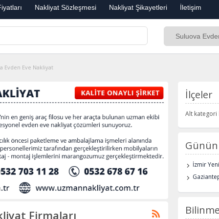
iyatları
Nakliyat Sözleşmesi
Nakliyat Şikayetleri
İletişim
a Evden Eve Nakliyat
İlçeler
Alt kategor
Günün 
İzmir Yen
Gaziantep
Bilinme
liyat Firmaları