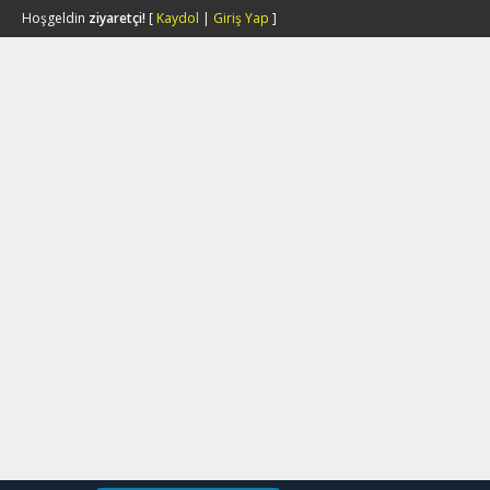
Hoşgeldin
ziyaretçi!
[
Kaydol
|
Giriş Yap
]