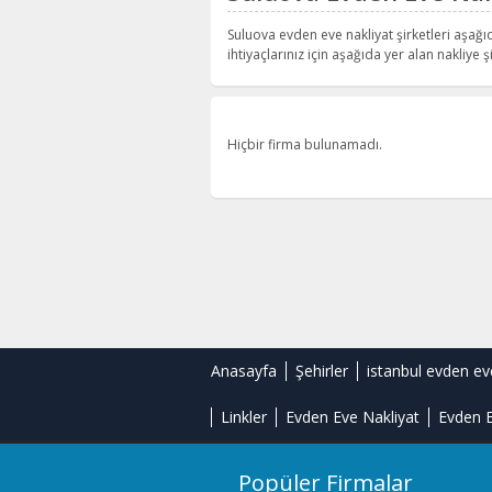
Suluova evden eve nakliyat şirketleri aşağı
ihtiyaçlarınız için aşağıda yer alan nakliye şi
Hiçbir firma bulunamadı.
Anasayfa
Şehirler
istanbul evden ev
Linkler
Evden Eve Nakliyat
Evden E
Popüler Firmalar