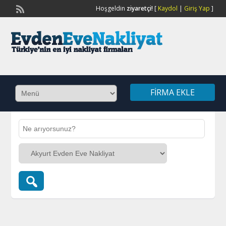
Hoşgeldin
ziyaretçi!
[
Kaydol
|
Giriş Yap
]
FIRMA EKLE