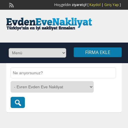
Hoşgeldin
ziyaretçi!
[
Kaydol
|
Giriş Yap
]
FIRMA EKLE