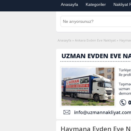
Anasayfa
Kategoriler
Nakliyat F
Anasayfa
»
Ankara Evden Eve Nakliyat
»
Hayman
Haymana Evden Eve Na