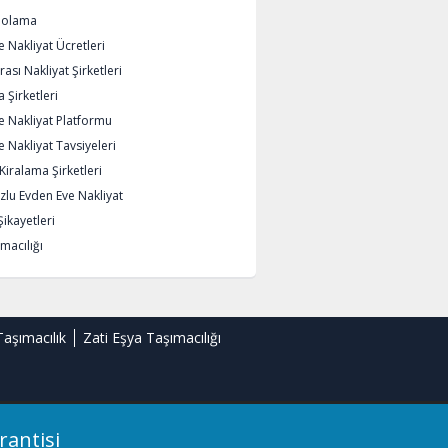
polama
 Nakliyat Ücretleri
rası Nakliyat Şirketleri
 Şirketleri
e Nakliyat Platformu
 Nakliyat Tavsiyeleri
iralama Şirketleri
lu Evden Eve Nakliyat
Şikayetleri
macılığı
Taşımacılık
Zati Eşya Taşımacılığı
rantisi