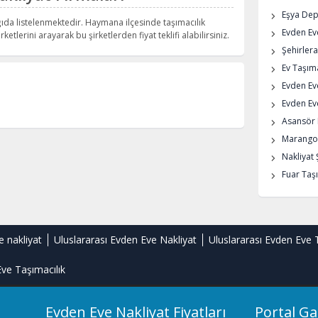
Eşya De
ıda listelenmektedir. Haymana ilçesinde taşımacılık
Evden Eve
rketlerini arayarak bu şirketlerden fiyat teklifi alabilirsiniz.
Şehirlera
Ev Taşıma
Evden Ev
Evden Eve
Asansör K
Marangoz
Nakliyat 
Fuar Taşı
e nakliyat
Uluslararası Evden Eve Nakliyat
Uluslararası Evden Eve 
ve Taşımacılık
Evden Eve Nakliyat Fiyatları
Portal Ga