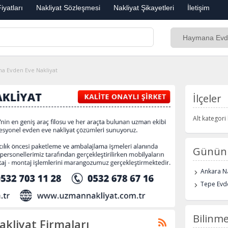
iyatları
Nakliyat Sözleşmesi
Nakliyat Şikayetleri
İletişim
a Evden Eve Nakliyat
İlçeler
Alt kategor
Günün 
Ankara Na
Tepe Evde
Bilinme
kliyat Firmaları