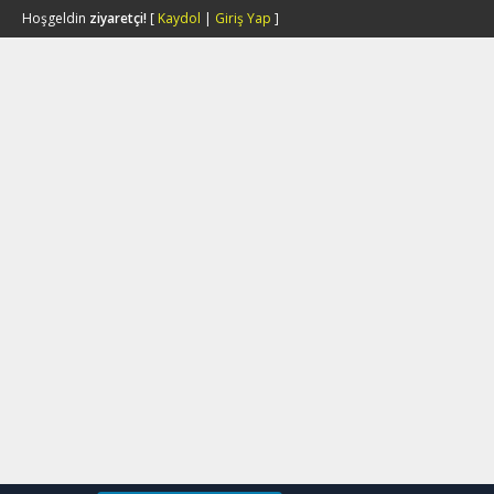
Hoşgeldin
ziyaretçi!
[
Kaydol
|
Giriş Yap
]