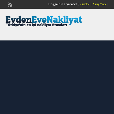
Hoşgeldin
ziyaretçi!
[
Kaydol
|
Giriş Yap
]