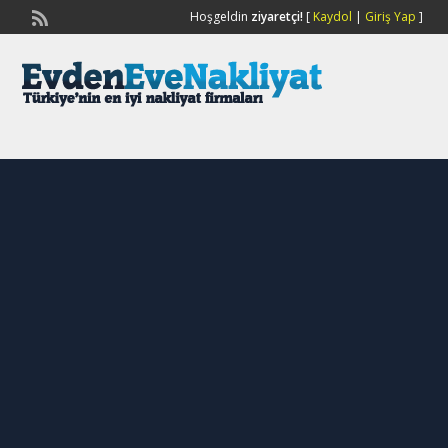
Hoşgeldin
ziyaretçi!
[
Kaydol
|
Giriş Yap
]