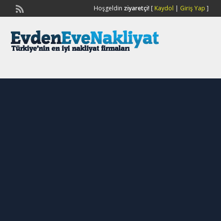
Hoşgeldin
ziyaretçi!
[
Kaydol
|
Giriş Yap
]