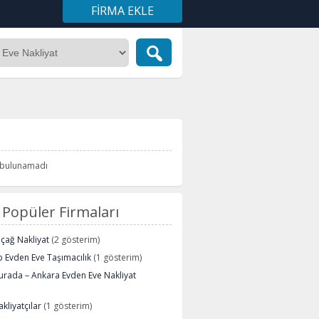
FIRMA EKLE
i bulunamadı
Popüler Firmaları
içağ Nakliyat
(2 gösterim)
 Evden Eve Taşımacılık
(1 gösterim)
urada – Ankara Evden Eve Nakliyat
kliyatçılar
(1 gösterim)