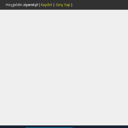
Hoşgeldin
ziyaretçi!
[
Kaydol
|
Giriş Yap
]