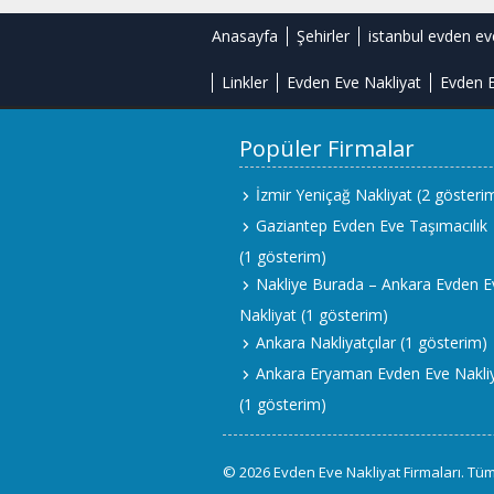
Anasayfa
Şehirler
istanbul evden ev
Linkler
Evden Eve Nakliyat
Evden E
Popüler Firmalar
İzmir Yeniçağ Nakliyat
(2 gösteri
Gaziantep Evden Eve Taşımacılık
(1 gösterim)
Nakliye Burada – Ankara Evden E
Nakliyat
(1 gösterim)
Ankara Nakliyatçılar
(1 gösterim)
Ankara Eryaman Evden Eve Nakli
(1 gösterim)
© 2026 Evden Eve Nakliyat Firmaları. Tüm 