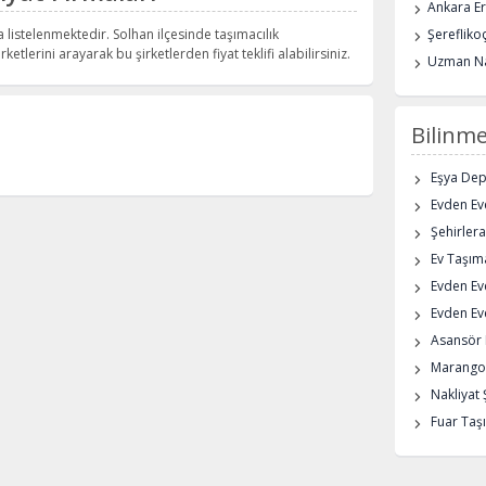
Ankara E
 listelenmektedir. Solhan ilçesinde taşımacılık
Şerefliko
rketlerini arayarak bu şirketlerden fiyat teklifi alabilirsiniz.
Uzman Na
Bilinme
Eşya De
Evden Eve
Şehirlera
Ev Taşıma
Evden Ev
Evden Eve
Asansör K
Marangoz
Nakliyat 
Fuar Taşı