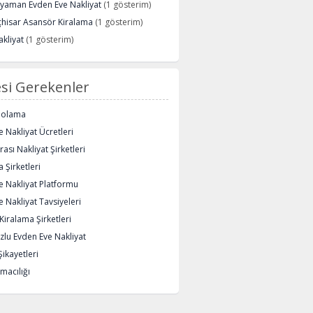
ryaman Evden Eve Nakliyat
(1 gösterim)
çhisar Asansör Kiralama
(1 gösterim)
kliyat
(1 gösterim)
si Gerekenler
polama
 Nakliyat Ücretleri
rası Nakliyat Şirketleri
 Şirketleri
e Nakliyat Platformu
 Nakliyat Tavsiyeleri
iralama Şirketleri
lu Evden Eve Nakliyat
Şikayetleri
macılığı