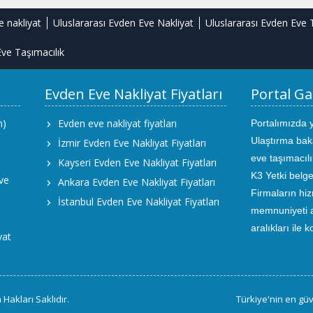
e nakliyat
Uluslararası Evden Eve Nakliyat
Uluslararası Evden Eve 
ve Taşımacılık
Evden Eve Nakliyat Fiyatları
Portal Ga
m)
Evden eve nakliyat fiyatları
Portalımızda 
Ulaştırma bak
İzmir Evden Eve Nakliyat Fiyatları
eve taşımacıl
Kayseri Evden Eve Nakliyat Fiyatları
K3 Yetki belge
ve
Ankara Evden Eve Nakliyat Fiyatları
Firmaların hiz
İstanbul Evden Eve Nakliyat Fiyatları
memnuniyeti an
aralıkları ile 
yat
Hakları Saklıdır.
Türkiye'nin en güv