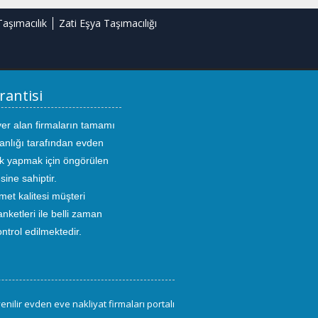
Taşımacılık
Zati Eşya Taşımacılığı
rantisi
yer alan firmaların tamamı
anlığı tarafından evden
ık yapmak için öngörülen
sine sahiptir.
met kalitesi müşteri
ketleri ile belli zaman
kontrol edilmektedir.
enilir evden eve nakliyat firmaları portalı