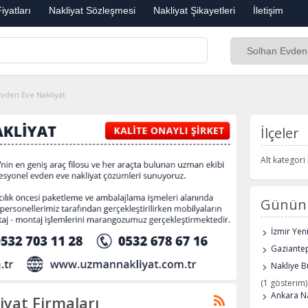
iyatları
Nakliyat Sözleşmesi
Nakliyat Şikayetleri
İletişim
Evden Eve Nakliyat
İlçeler
Alt kategor
Günün 
İzmir Yen
Gaziantep
Nakliye B
(1 gösterim)
Ankara Na
iyat Firmaları