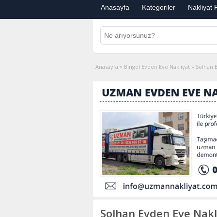
Anasayfa
Kategoriler
Nakliyat F
Anasayfa
»
Bingöl Evden Eve Nakliyat
»
Solhan 
Solhan Evden Eve Nakl