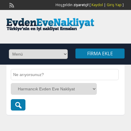
Hoşgeldin
ziyaretçi!
[
Kaydol
|
Giriş Yap
]
FIRMA EKLE