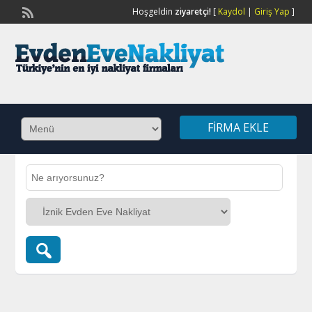
Hoşgeldin
ziyaretçi!
[
Kaydol
|
Giriş Yap
]
FIRMA EKLE