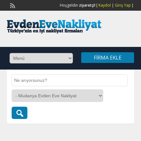
Hoşgeldin
ziyaretçi!
[
Kaydol
|
Giriş Yap
]
FIRMA EKLE