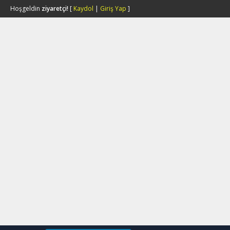
Hoşgeldin
ziyaretçi!
[
Kaydol
|
Giriş Yap
]