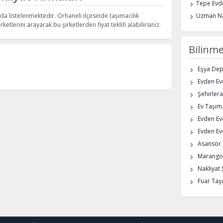
Tepe Evde
da listelenmektedir. Orhaneli ilçesinde taşımacılık
Uzman Na
rketlerini arayarak bu şirketlerden fiyat teklifi alabilirsiniz.
Bilinme
Eşya De
Evden Eve
Şehirlera
Ev Taşıma
Evden Ev
Evden Eve
Asansör K
Marangoz
Nakliyat 
Fuar Taşı