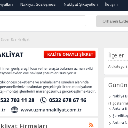
iyatları
Nakliyat Sözleşmesi
Nakliyat Şikayetleri
İletişim
 Evden Eve Nakliyat
İlçeler
Alt kategor
Günün 
Nakliye B
(1 gösterim)
Ankara E
Şerefliko
Ankara Na
kliyat Firmaları