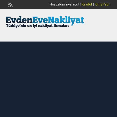
Hoşgeldin
ziyaretçi!
[
Kaydol
|
Giriş Yap
]