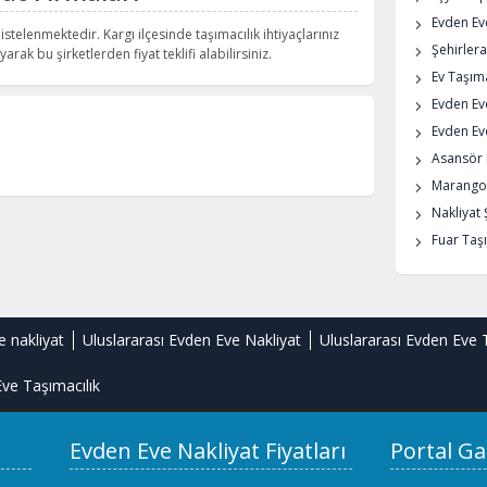
Evden Eve
istelenmektedir. Kargı ilçesinde taşımacılık ihtiyaçlarınız
Şehirlera
arak bu şirketlerden fiyat teklifi alabilirsiniz.
Ev Taşıma
Evden Ev
Evden Eve
Asansör K
Marangoz
Nakliyat 
Fuar Taşı
e nakliyat
Uluslararası Evden Eve Nakliyat
Uluslararası Evden Eve 
ve Taşımacılık
Evden Eve Nakliyat Fiyatları
Portal Ga