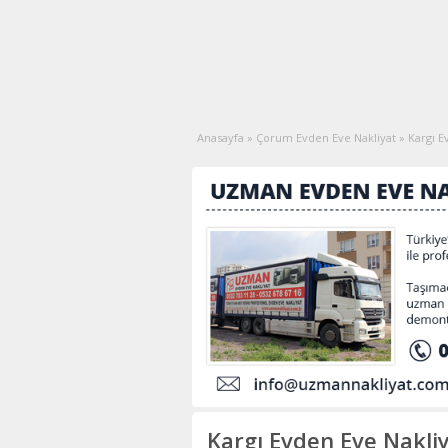
Anasayfa
»
Çorum Evden Eve Nakliyat
»
Kargı E
Kargı Evden Eve Nakliy