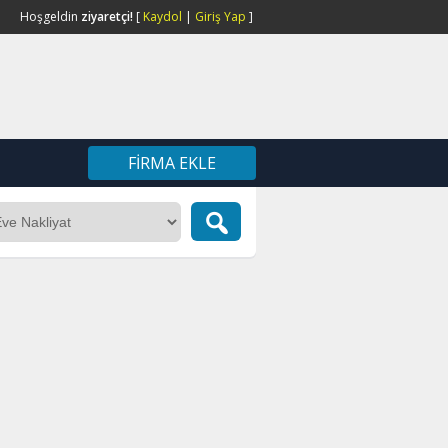
Hoşgeldin
ziyaretçi!
[
Kaydol
|
Giriş Yap
]
FIRMA EKLE