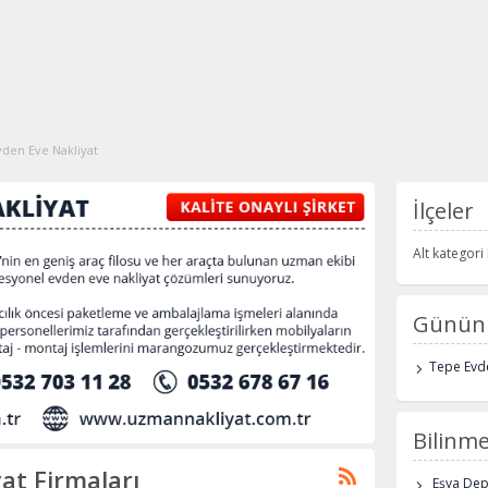
vden Eve Nakliyat
İlçeler
Alt kategor
Günün 
Tepe Evde
Bilinme
at Firmaları
Eşya De