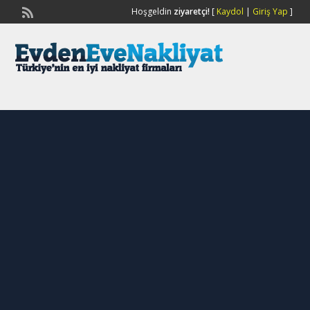
Hoşgeldin
ziyaretçi!
[
Kaydol
|
Giriş Yap
]