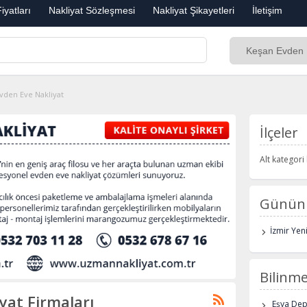
iyatları
Nakliyat Sözleşmesi
Nakliyat Şikayetleri
İletişim
vden Eve Nakliyat
İlçeler
Alt kategor
Günün 
İzmir Yen
Bilinme
yat Firmaları
Eşya De