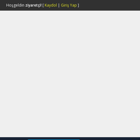
Hoşgeldin
ziyaretçi!
[
Kaydol
|
Giriş Yap
]