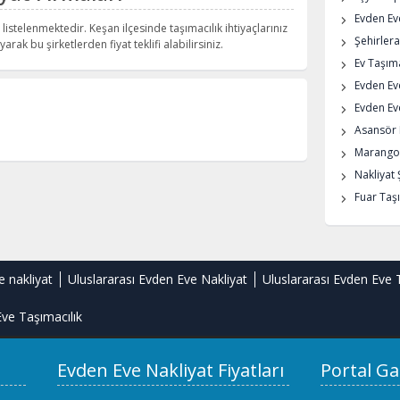
Evden Eve
listelenmektedir. Keşan ilçesinde taşımacılık ihtiyaçlarınız
Şehirlera
arak bu şirketlerden fiyat teklifi alabilirsiniz.
Ev Taşıma
Evden Ev
Evden Eve
Asansör K
Marangoz
Nakliyat 
Fuar Taşı
e nakliyat
Uluslararası Evden Eve Nakliyat
Uluslararası Evden Eve 
ve Taşımacılık
Evden Eve Nakliyat Fiyatları
Portal Ga