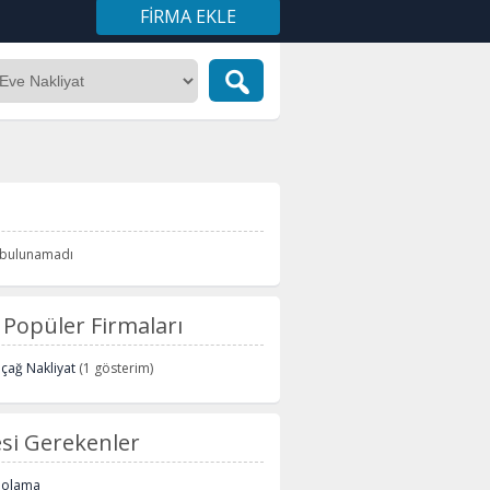
FIRMA EKLE
i bulunamadı
Popüler Firmaları
içağ Nakliyat
(1 gösterim)
si Gerekenler
polama