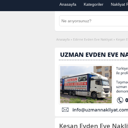
Anasayfa
Kategoriler
Nakliyat F
Anasayfa
»
Edirne Evden Eve Nakliyat
»
Keşan E
Keşan Evden Eve Nakli