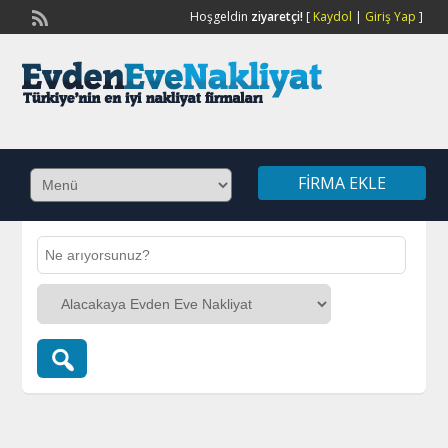
Hoşgeldin
ziyaretçi!
[
Kaydol
|
Giriş Yap
]
FIRMA EKLE