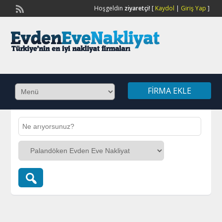
Hoşgeldin
ziyaretçi!
[
Kaydol
|
Giriş Yap
]
FIRMA EKLE