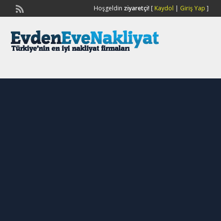
Hoşgeldin
ziyaretçi!
[
Kaydol
|
Giriş Yap
]