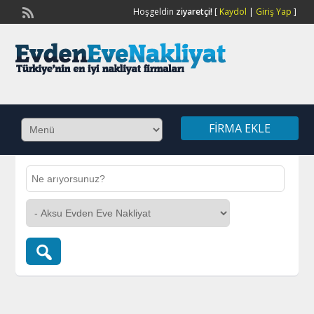
Hoşgeldin
ziyaretçi!
[
Kaydol
|
Giriş Yap
]
FIRMA EKLE