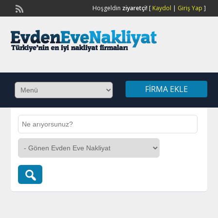
Hoşgeldin
ziyaretçi!
[
Kaydol
|
Giriş Yap
]
FIRMA EKLE