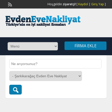
Hoşgeldin
ziyaretçi!
[
Kaydol
|
Giriş Yap
]
FIRMA EKLE