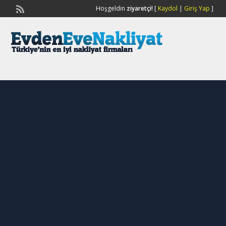
Hoşgeldin
ziyaretçi!
[
Kaydol
|
Giriş Yap
]