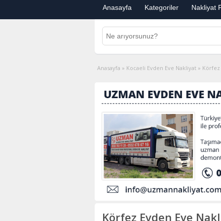
Anasayfa
Kategoriler
Nakliyat F
Anasayfa
»
Kocaeli Evden Eve Nakliyat
»
Körfez
Körfez Evden Eve Nakli