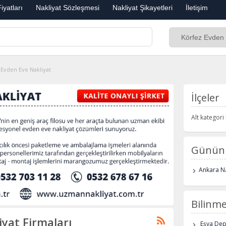
iyatları
Nakliyat Sözleşmesi
Nakliyat Şikayetleri
İletişim
 Evden Eve Nakliyat
İlçeler
Alt kategor
Günün 
Ankara Na
Bilinme
yat Firmaları
Eşya De