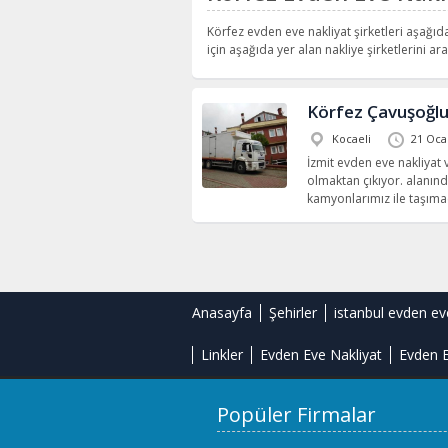
Körfez evden eve nakliyat şirketleri aşağıda
için aşağıda yer alan nakliye şirketlerini aray
Körfez Çavuşoğlu
Kocaeli
21 Oca
İzmit evden eve nakliyat v
olmaktan çıkıyor. alanınd
kamyonlarımız ile taşıma
Anasayfa
Şehirler
istanbul evden ev
Linkler
Evden Eve Nakliyat
Evden E
Popüler Firmalar