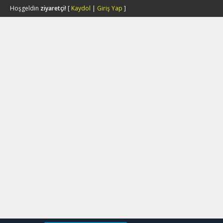
Hoşgeldin
ziyaretçi!
[
Kaydol
|
Giriş Yap
]