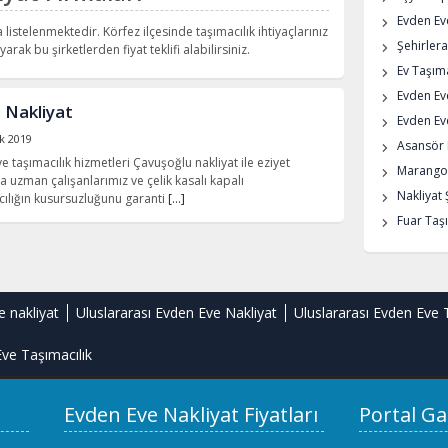
Evden Eve
 listelenmektedir. Körfez ilçesinde taşımacılık ihtiyaçlarınız
Şehirlera
arak bu şirketlerden fiyat teklifi alabilirsiniz.
Ev Taşıma
Evden Ev
 Nakliyat
Evden Eve
k 2019
Asansör K
e taşımacılık hizmetleri Çavuşoğlu nakliyat ile eziyet
Marangoz
a uzman çalışanlarımız ve çelik kasalı kapalı
Nakliyat 
cılığın kusursuzluğunu garanti
[…]
Fuar Taşı
e nakliyat
Uluslararası Evden Eve Nakliyat
Uluslararası Evden Eve 
ve Taşımacılık
Evden Eve Nakliyat Fiyatları
Portal Ga