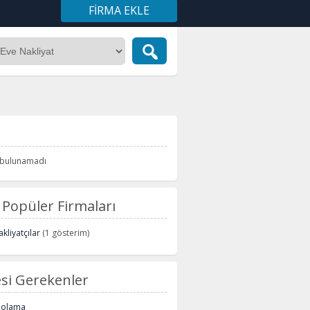
FIRMA EKLE
i bulunamadı
Popüler Firmaları
kliyatçılar
(1 gösterim)
si Gerekenler
polama