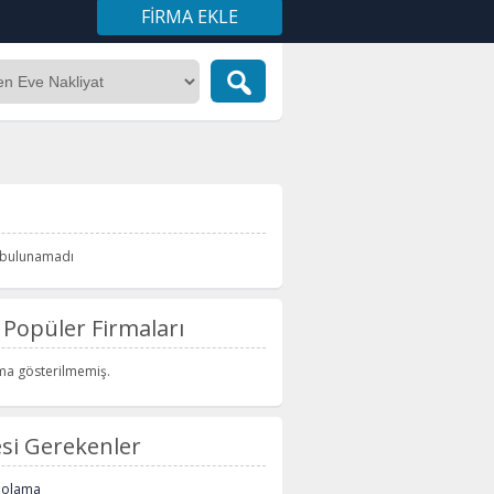
FIRMA EKLE
i bulunamadı
Popüler Firmaları
rma gösterilmemiş.
si Gerekenler
polama