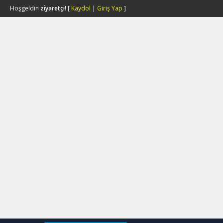
Hoşgeldin
ziyaretçi!
[
Kaydol
|
Giriş Yap
]