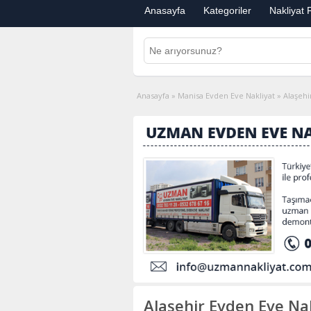
Anasayfa
Kategoriler
Nakliyat F
Anasayfa
»
Manisa Evden Eve Nakliyat
»
Alaşehi
Alaşehir Evden Eve Nak