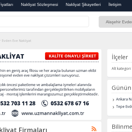
iyatları
Nakliyat Sözleşmesi
Nakliyat Şikayetleri
İletişim
r Evden Eve Nakliyat
İlçeler
Alt kategor
Günün 
Ankara Na
Tepe Evde
Bilinme
liyat Firmaları