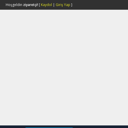
Hoşgeldin
ziyaretçi!
[
Kaydol
|
Giriş Yap
]