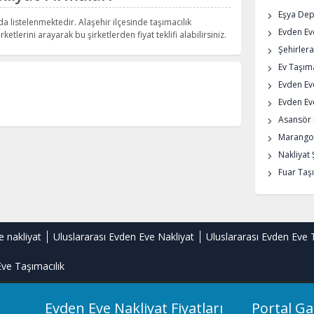
Eşya De
da listelenmektedir. Alaşehir ilçesinde taşımacılık
Evden Eve
rketlerini arayarak bu şirketlerden fiyat teklifi alabilirsiniz.
Şehirlera
Ev Taşıma
Evden Ev
Evden Eve
Asansör K
Marangoz
Nakliyat 
Fuar Taşı
e nakliyat
Uluslararası Evden Eve Nakliyat
Uluslararası Evden Eve 
ve Taşımacılık
Evden Eve Nakliyat Fiyatları
Portal Ga