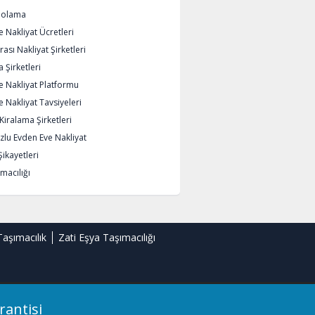
polama
 Nakliyat Ücretleri
rası Nakliyat Şirketleri
 Şirketleri
e Nakliyat Platformu
 Nakliyat Tavsiyeleri
iralama Şirketleri
lu Evden Eve Nakliyat
Şikayetleri
macılığı
Taşımacılık
Zati Eşya Taşımacılığı
rantisi