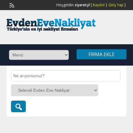
Hoşgeldin
ziyaretçi!
[
Kaydol
|
Giriş Yap
]
FIRMA EKLE