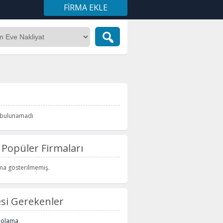
FIRMA EKLE
i bulunamadı
Popüler Firmaları
rma gösterilmemiş.
si Gerekenler
polama