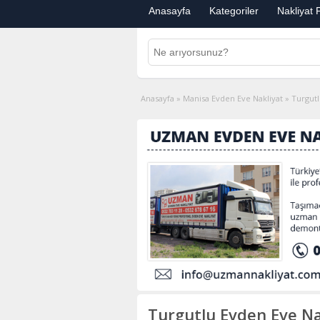
Anasayfa
Kategoriler
Nakliyat F
Anasayfa
»
Manisa Evden Eve Nakliyat
»
Turgutl
Turgutlu Evden Eve Na