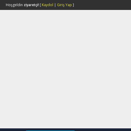
Hoşgeldin
ziyaretçi!
[
Kaydol
|
Giriş Yap
]