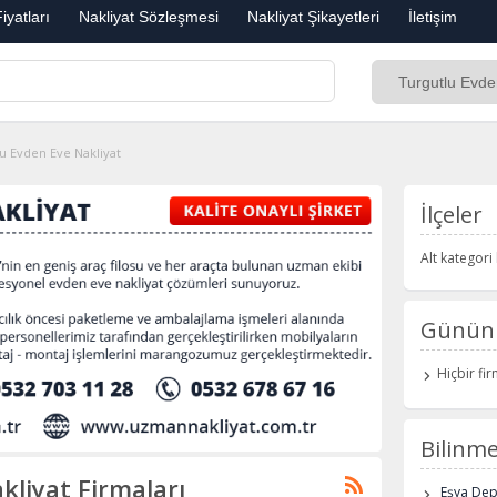
iyatları
Nakliyat Sözleşmesi
Nakliyat Şikayetleri
İletişim
u Evden Eve Nakliyat
İlçeler
Alt kategor
Günün 
Hiçbir fi
Bilinme
kliyat Firmaları
Eşya De