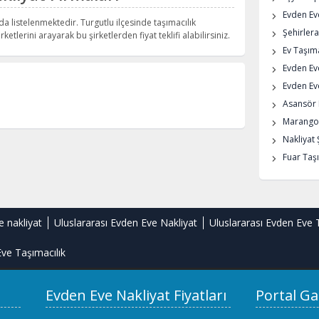
Evden Eve
da listelenmektedir. Turgutlu ilçesinde taşımacılık
Şehirlera
rketlerini arayarak bu şirketlerden fiyat teklifi alabilirsiniz.
Ev Taşıma
Evden Ev
Evden Eve
Asansör K
Marangoz
Nakliyat 
Fuar Taşı
e nakliyat
Uluslararası Evden Eve Nakliyat
Uluslararası Evden Eve 
ve Taşımacılık
Evden Eve Nakliyat Fiyatları
Portal Ga