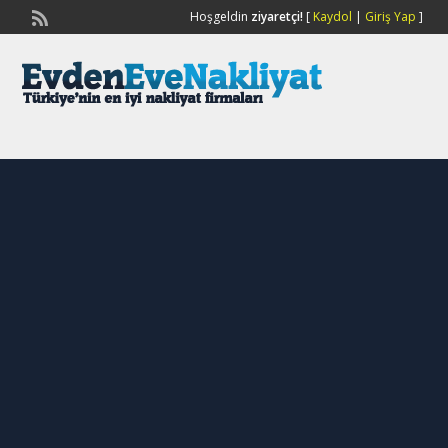
Hoşgeldin
ziyaretçi!
[
Kaydol
|
Giriş Yap
]