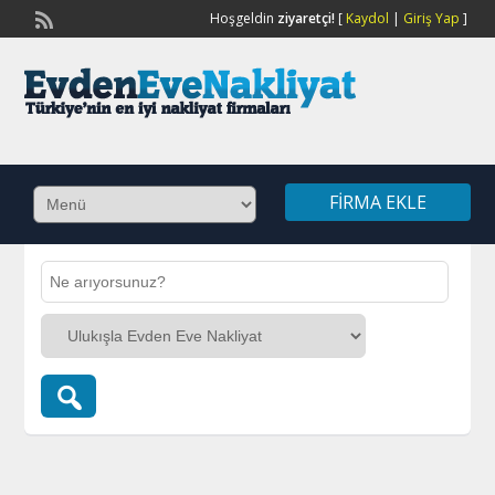
Hoşgeldin
ziyaretçi!
[
Kaydol
|
Giriş Yap
]
FIRMA EKLE