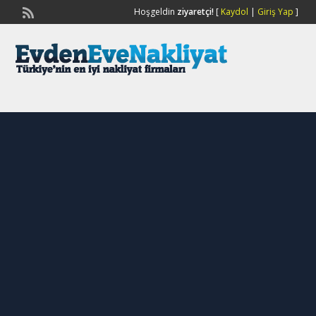
Hoşgeldin
ziyaretçi!
[
Kaydol
|
Giriş Yap
]