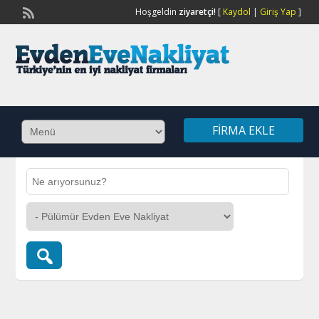
Hoşgeldin
ziyaretçi!
[
Kaydol
|
Giriş Yap
]
FIRMA EKLE