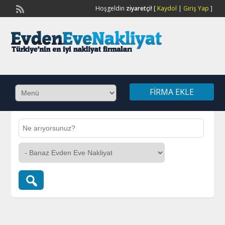
Hoşgeldin
ziyaretçi!
[
Kaydol
|
Giriş Yap
]
FIRMA EKLE