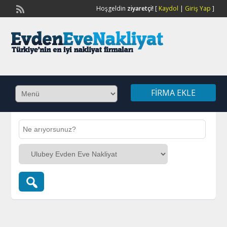
Hoşgeldin
ziyaretçi!
[
Kaydol
|
Giriş Yap
]
FIRMA EKLE