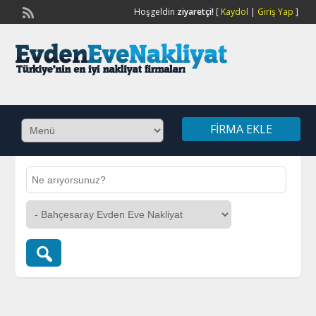
Hoşgeldin
ziyaretçi!
[
Kaydol
|
Giriş Yap
]
FIRMA EKLE