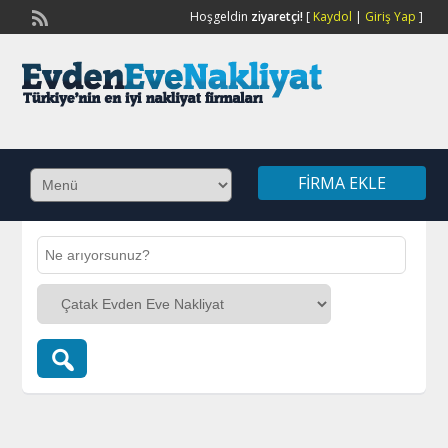
Hoşgeldin
ziyaretçi!
[
Kaydol
|
Giriş Yap
]
FIRMA EKLE