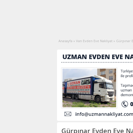
Anasayfa
»
Van Evden Eve Nakliyat
»
Gürpınar E
Gürpınar Evden Eve Na