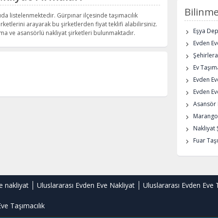
Bilinme
ıda listelenmektedir. Gürpınar ilçesinde taşımacılık
rketlerini arayarak bu şirketlerden fiyat teklifi alabilirsiniz.
Eşya De
a ve asansörlü nakliyat şirketleri bulunmaktadır.
Evden Eve
Şehirlera
Ev Taşıma
Evden Ev
Evden Eve
Asansör K
Marangoz
Nakliyat 
Fuar Taşı
e nakliyat
Uluslararası Evden Eve Nakliyat
Uluslararası Evden Eve 
ve Taşımacılık