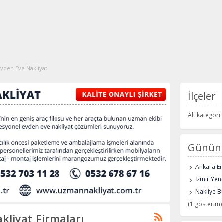
vden Eve Nakliyat
İlçeler
Alt kategor
Günün 
Ankara E
İzmir Yen
Nakliye B
(1 gösterim)
kliyat Firmaları