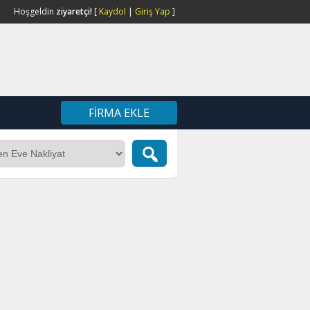
Hoşgeldin
ziyaretçi!
[
Kaydol
|
Giriş Yap
]
FIRMA EKLE