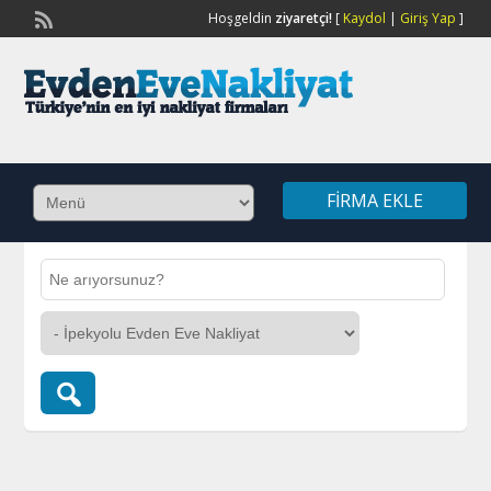
Hoşgeldin
ziyaretçi!
[
Kaydol
|
Giriş Yap
]
FIRMA EKLE